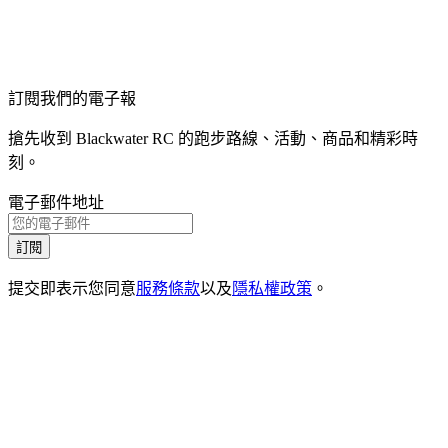
訂閱我們的電子報
搶先收到 Blackwater RC 的跑步路線、活動、商品和精彩時
刻。
電子郵件地址
訂閱
提交即表示您同意
服務條款
以及
隱私權政策
。
1
.
1
活動
1
.
2
嚴選
1
.
3
一般常見問題
1
.
4
聯絡我們
2
.
1
Instagram