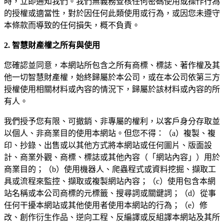
時，立即通知我們。我們無義務查核任何密碼使用或操作行為
的授權或適當性，對於因任何此類使用或行為，或因您未遵守
本條款而導致的任何損失，概不負責。
2. 智慧財產權之所有與使用
您確認並同意，本網站所包含之所有商標、標誌、著作權及其
他一切智慧財產權，始終歸屬於本公司，或在本公司依第三方
授權使用相關材料或內容的情況下，歸屬於該材料或內容的所
有人。
我們授予您有限、可撤銷、非專屬的權利，以客戶身分存取並
以個人、非商業目的使用本網站。但您不得：（a）複製、複
印、抄錄、出售或以其他方式將本網站或任何圖片、版面設
計、商業外觀、商標、標誌或其他內容（「網站內容」）用於
商業目的；（b）使用機器人、爬蟲程式或資料挖掘、擷取工
具或流程來監控、擷取或複製網站內容；（c）使用包含本網
站名稱或本公司商標的元標籤、搜尋詞或關鍵詞；（d）從事
任何干擾本網站或其他使用者使用本網站的行為；（e）修
改、創作衍生作品、逆向工程、反編譯或反組譯本網站及其所