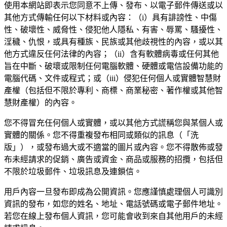
使用本網站即表示您同意不上傳、發布、以電子郵件傳送或以
其他方式傳輸任何以下材料或內容：（i）具有誹謗性、中傷
性、破壞性、威脅性、侵犯他人隱私、有害、辱罵、騷擾性、
淫穢、仇恨，或具有種族、民族或其他歧視性的內容，或以其
他方式違反任何法律的內容；（ii）含有軟體病毒或任何其他
旨在中斷、破壞或限制任何電腦軟體、硬體或電信設備功能的
電腦代碼、文件或程式；或（iii）侵犯任何個人或實體智慧財
產權（包括但不限於專利、商標、商業秘密、著作權或其他智
慧財產權）的內容。
您不得冒充任何個人或實體，或以其他方式謊稱您與某個人或
實體的關係。您不得重複發布相同或類似的訊息（「洗
版」），或發布過大或不適當的圖片或內容。您不得散佈或發
布未經請求的促銷、廣告或資金、商品或服務的招攬，包括但
不限於垃圾郵件、垃圾訊息及連鎖信。
用戶內容一旦發布即成為公開資訊。您應謹慎處理個人可識別
資訊的發布，如您的姓名、地址、電話號碼或電子郵件地址。
若您在線上發布個人資訊，您可能會收到來自其他用戶的未經