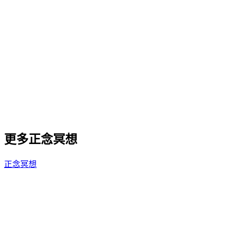
建立訓練之外的修復、呼吸與放鬆空間。
重視身心修復與日常儀式感的跑者。
正念冥想
修復
跑後
備賽
修復日
更多正念冥想
正念冥想